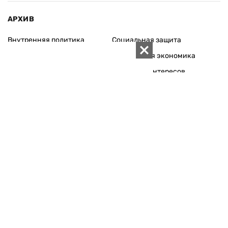
АРХИВ
Внутренняя политика
Социальная защита
Международная политика
Зарубежная экономика
Макроуровень
Конфликт интересов
Энергорынок
Экономическая
безопасность
Приватизация
Персоналии
Экономика регионов
Социум
Наука
История
Технологии
Круг семьи
Среда обитания
Туризм
Церковь
Собственность
Культура