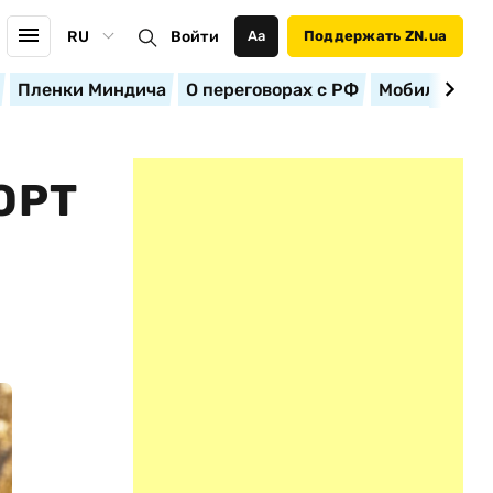
RU
Войти
Аа
Поддержать ZN.ua
Пленки Миндича
О переговорах с РФ
Мобилизация
ОРТ