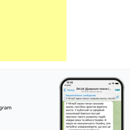
egram