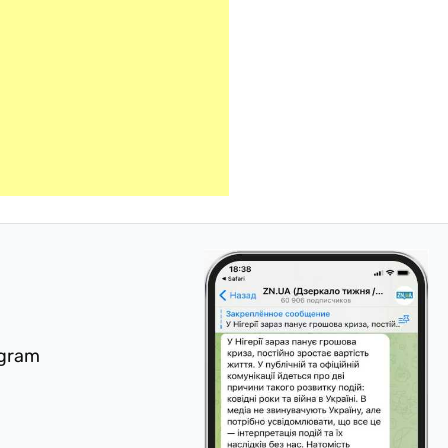
egram