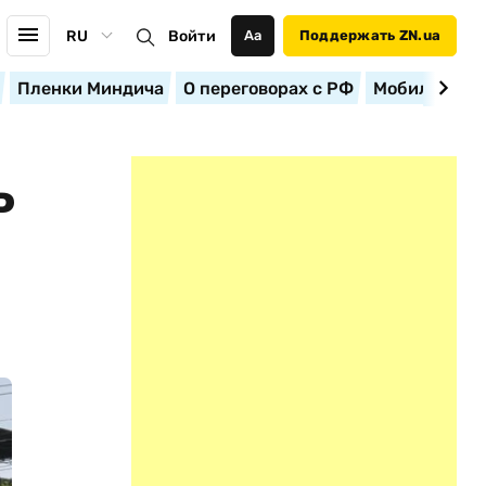
RU
Войти
Аа
Поддержать ZN.ua
Пленки Миндича
О переговорах с РФ
Мобилизация
Ь