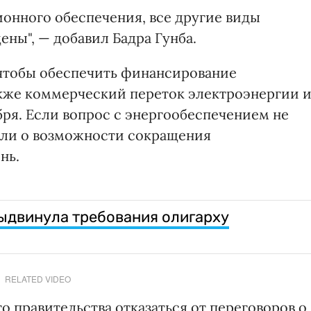
ионного обеспечения, все другие виды
ы", — добавил Бадра Гунба.
, чтобы обеспечить финансирование
акже коммерческий переток электроэнергии и
бря. Если вопрос с энергообеспечением не
или о возможности сокращения
нь.
ыдвинула требования олигарху
RELATED VIDEO
 правительства отказаться от переговоров о