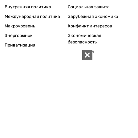
Внутренняя политика
Социальная защита
Международная политика
Зарубежная экономика
Макроуровень
Конфликт интересов
Энергорынок
Экономическая
безопасность
Приватизация
Персоналии
Экономика регионов
Социум
Наука
История
Технологии
Круг семьи
Среда обитания
Туризм
Церковь
Собственность
Культура
Использование материалов «ZN.UA» разрешается при
условии ссылки на «ZN.UA».