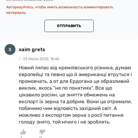
Авторизуйтесь, чтобы иметь возможность комментировать
материалы
ОТПРАВИТЬ
xaim grets
23 Июля 2022, 15:46
Новий ляпас від кремлівського різника, думаю
європейці та певно що й американці втруться і
промовчать, а от для Ердогана це образливий
виклик, якось "не по понятиях". Все що
цікавило росіян, це зняття обмежень на
експорт їх зерна та добрив. Вони це отримали,
побачимо чим відповість західний світ. А
можливо з експортом зерна з росії питання
голоду знято, той нічого і не зроблять.
0