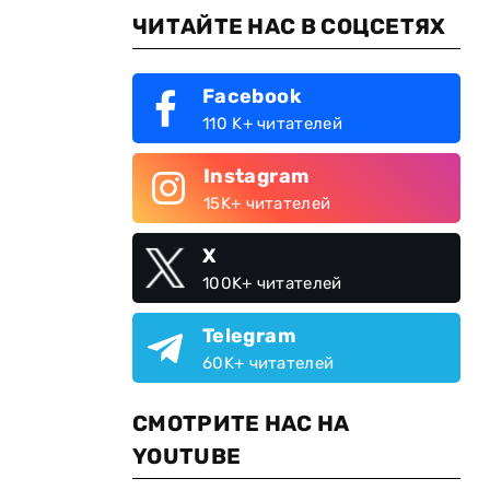
ЧИТАЙТЕ НАС В СОЦСЕТЯХ
Facebook
110 K+ читателей
Instagram
15K+ читателей
X
100K+ читателей
Telegram
60K+ читателей
СМОТРИТЕ НАС НА
YOUTUBE