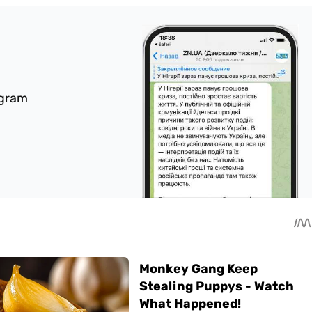
egram