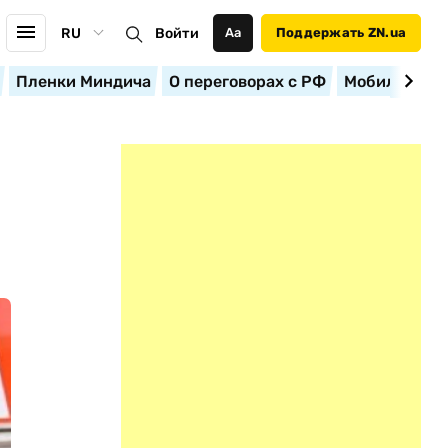
RU
Войти
Аа
Поддержать ZN.ua
Пленки Миндича
О переговорах с РФ
Мобилизация