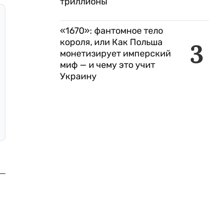
триллионы
«1670»: фантомное тело
короля, или Как Польша
3
монетизирует имперский
миф — и чему это учит
Украину