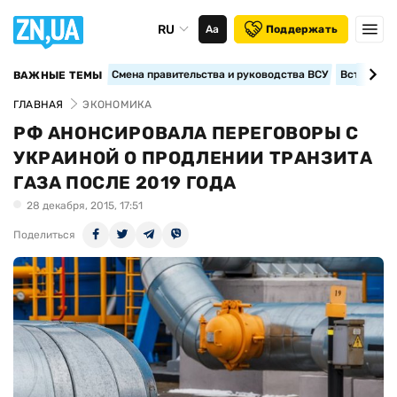
RU
Аа
Поддержать
Смена правительства и руководства ВСУ
Вступление
ВАЖНЫЕ ТЕМЫ
ГЛАВНАЯ
ЭКОНОМИКА
РФ АНОНСИРОВАЛА ПЕРЕГОВОРЫ С
УКРАИНОЙ О ПРОДЛЕНИИ ТРАНЗИТА
ГАЗА ПОСЛЕ 2019 ГОДА
28 декабря, 2015, 17:51
Поделиться