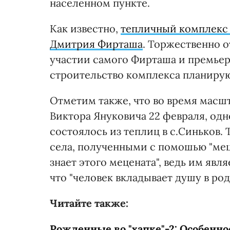
населенном пункте.
Как известно,
тепличный комплекс "
Дмитрия Фирташа
. Торжественно о
участии самого Фирташа и премьер
строительство комплекса планирую
Отметим также, что во время мас
Виктора Януковича 22 февраля, од
состоялось из теплиц в с.Синьков.
села, полученными с помошью "меце
знает этого мецената", ведь им яв
что "человек вкладывает душу в ро
Читайте также:
Рожденные во "хапке"-2: Особенн