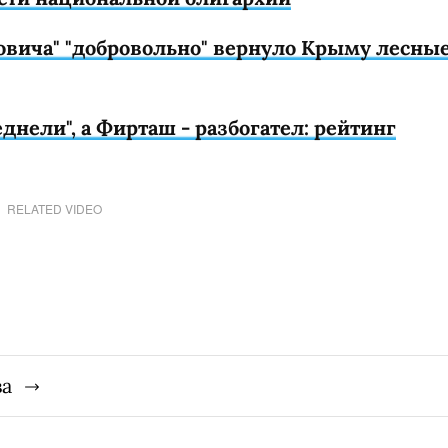
овича" "добровольно" вернуло Крыму лесны
днели", а Фирташ - разбогател: рейтинг
RELATED VIDEO
ва