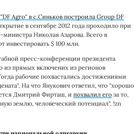
DF Agro" в с.Синьков построила Group DF
ткрытие в сентябре 2012 года проходило при
-министра Николая Азарова. Всего в
т инвестировать $ 100 млн.
штабной пресс-конференции президента
но из прямых включених из регионов
 Тогда рабочие похвастались достижениями
ната". На что Янукович ответил, что "хорошо
ляется Дмитрий Фирташ, и
похвалил его
за то,
дную землю, человеческий потенциал". !zn
ости национальной олигархии