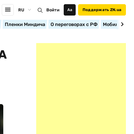
RU
Войти
Аа
Поддержать ZN.ua
Пленки Миндича
О переговорах с РФ
Мобилизация
А