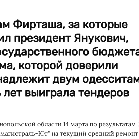
ам Фирташа, за которые
ил президент Янукович,
государственного бюджет
рма, которой доверили
инадлежит двум одессита
ь лет выиграла тендеров
опольской области 14 марта по результатам 
омагистраль-Юг" на текущий средний ремонт