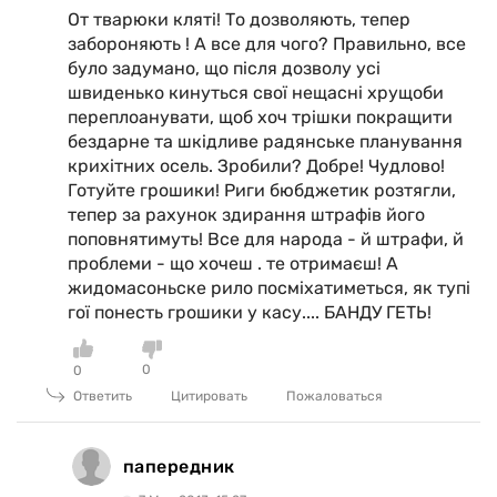
От тварюки кляті! То дозволяють, тепер
забороняють ! А все для чого? Правильно, все
було задумано, що після дозволу усі
швиденько кинуться свої нещасні хрущоби
переплоанувати, щоб хоч трішки покращити
бездарне та шкідливе радянське планування
крихітних осель. Зробили? Добре! Чудлово!
Готуйте грошики! Риги бюбджетик розтягли,
тепер за рахунок здирання штрафів його
поповнятимуть! Все для народа - й штрафи, й
проблеми - що хочеш . те отримаєш! А
жидомасоньске рило посміхатиметься, як тупі
гої понесть грошики у касу.... БАНДУ ГЕТЬ!
0
0
Ответить
Цитировать
Пожаловаться
папередник