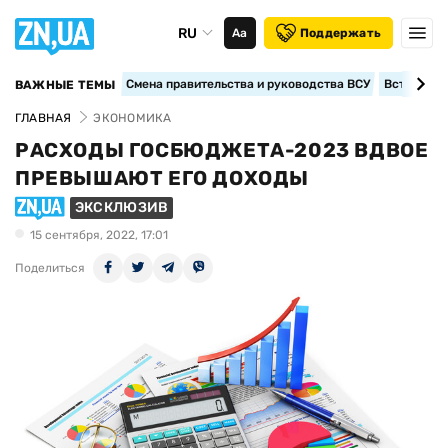
RU
Аа
Поддержать
Смена правительства и руководства ВСУ
Вступление
ВАЖНЫЕ ТЕМЫ
ГЛАВНАЯ
ЭКОНОМИКА
РАСХОДЫ ГОСБЮДЖЕТА-2023 ВДВОЕ
ПРЕВЫШАЮТ ЕГО ДОХОДЫ
ЭКСКЛЮЗИВ
15 сентября, 2022, 17:01
Поделиться