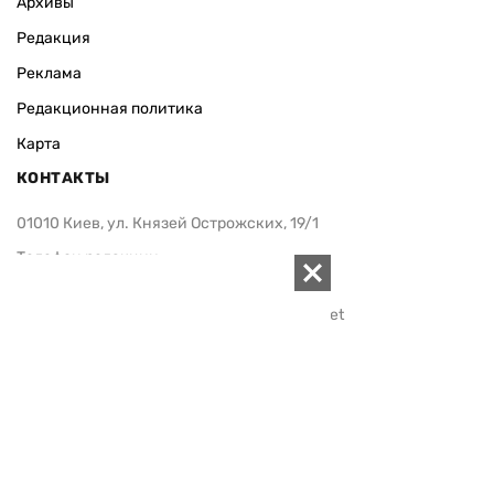
Архивы
Редакция
Реклама
Редакционная политика
Карта
КОНТАКТЫ
01010 Киев, ул. Князей Острожских, 19/1
Телефон редакции:
+380 (44) 280-04-85
Электронная почта редакции:
zn94@ukr.net
Электронная почта службы новостей:
editor@zn.ua
СОЦСЕТИ