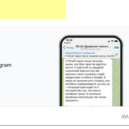
egram