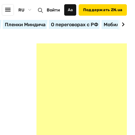
RU
Войти
Аа
Поддержать ZN.ua
Пленки Миндича
О переговорах с РФ
Мобилизация