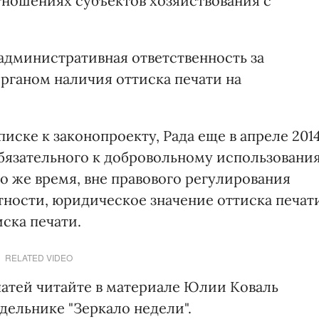
тношениях субъектов хозяйствования с
дминистративная ответственность за
рганом наличия оттиска печати на
иске к законопроекту, Рада еще в апреле 201
обязательного к добровольному использовани
о же время, вне правового регулирования
тности, юридическое значение оттиска печат
ска печати.
RELATED VIDEO
чатей читайте в материале Юлии Коваль
едельнике "Зеркало недели".