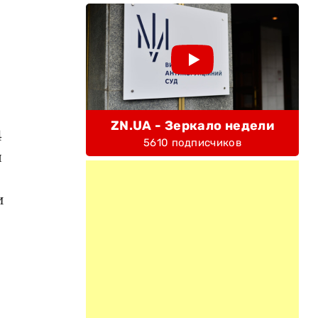
ZN.UA - Зеркало недели
4
5610 подписчиков
я
и