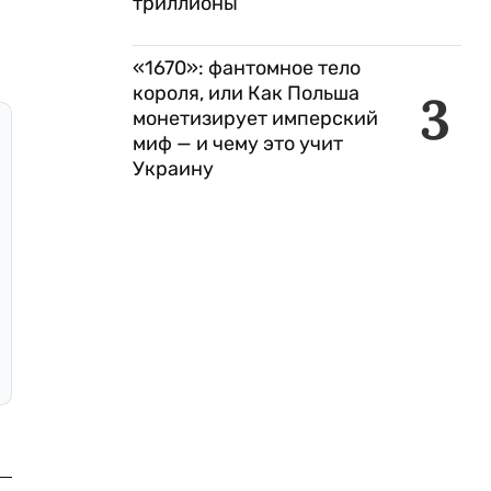
триллионы
«1670»: фантомное тело
короля, или Как Польша
3
монетизирует имперский
миф — и чему это учит
Украину