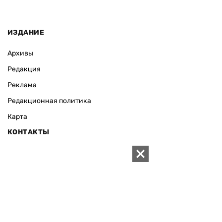
ИЗДАНИЕ
Архивы
Редакция
Реклама
Редакционная политика
Карта
КОНТАКТЫ
01010 Киев, ул. Князей Острожских, 19/1
Телефон редакции:
+380 (44) 280-04-85
Электронная почта редакции:
zn94@ukr.net
Электронная почта службы новостей:
editor@zn.ua
СОЦСЕТИ