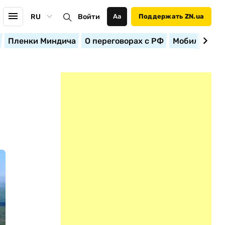
RU
Войти
Аа
Поддержать ZN.ua
Пленки Миндича
О переговорах с РФ
Мобилизация