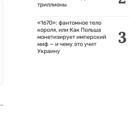
триллионы
«1670»: фантомное тело
короля, или Как Польша
3
монетизирует имперский
миф — и чему это учит
Украину