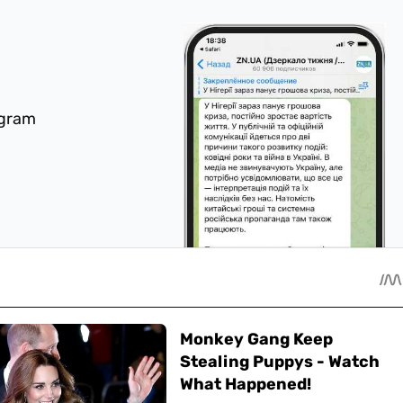
egram