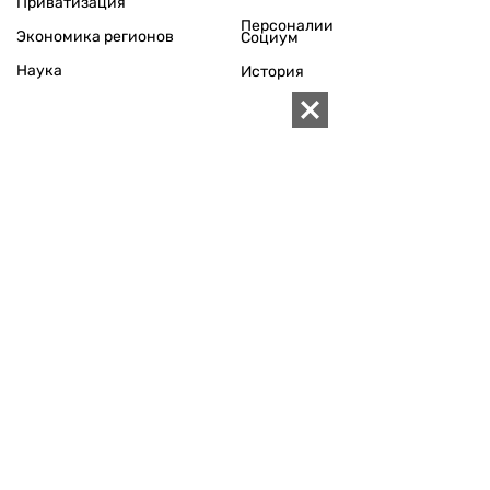
Приватизация
Персоналии
Экономика регионов
Социум
Наука
История
Технологии
Круг семьи
Среда обитания
Туризм
Церковь
Собственность
Культура
Использование материалов «ZN.UA» разрешается при
условии ссылки на «ZN.UA».
Для интернет-изданий обязательна прямая, открытая для
поисковых систем, гиперссылка в первом абзаце на
конкретный материал.
Любое копирование, перепечатка или воспроизведение
фотографических и видео материалов, содержащих ссылку
на Getty Images, строго запрещается.
Материалы в блоке "Новости компаний" публикуются на