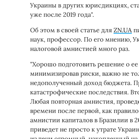
Украины в других юрисдикциях, с
уже после 2019 года".
Об этом в своей статье для
ZN.UA
пи
наук, профессор. По его мнению, 
налоговой амнистией много раз.
"Хорошо подготовить решение о ее
минимизировав риски, важно не тол
недополученный доход бюджета. Пр
катастрофические последствия. Втор
Любая повторная амнистия, провед
времени после первой, как правило
амнистии капиталов в Бразилии в 20
приведет не просто к утрате Украи
из тени огромный, накопленный на 