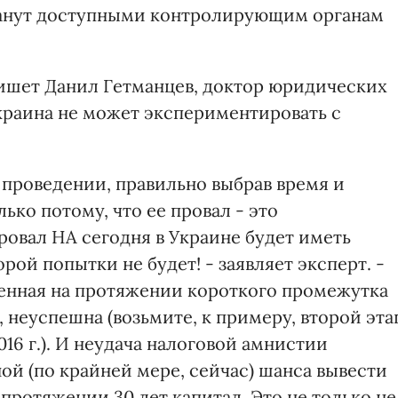
танут доступными контролирующим органам
шет Данил Гетманцев, доктор юридических
Украина не может экспериментировать с
 проведении, правильно выбрав время и
ько потому, что ее провал - это
овал НА сегодня в Украине будет иметь
ой попытки не будет! - заявляет эксперт. -
енная на протяжении короткого промежутка
, неуспешна (возьмите, к примеру, второй эта
16 г.). И неудача налоговой амнистии
ной (по крайней мере, сейчас) шанса вывести
протяжении 30 лет капитал. Это не только не