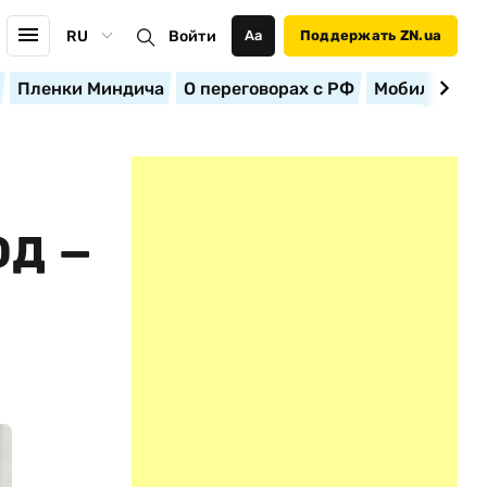
RU
Войти
Аа
Поддержать ZN.ua
Пленки Миндича
О переговорах с РФ
Мобилизация
ОД —