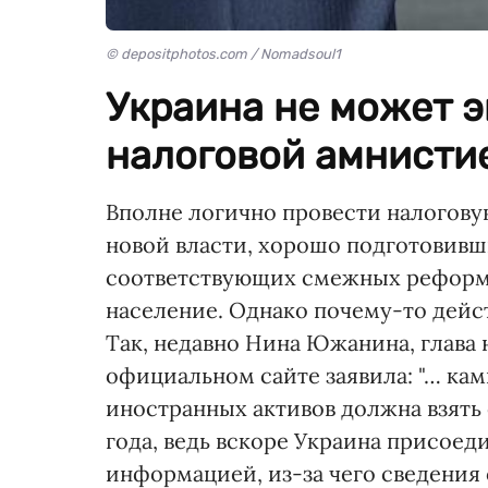
© depositphotos.com / Nomadsoul1
Украина не может 
налоговой амнистие
Вполне логично провести налогову
новой власти, хорошо подготовивш
соответствующих смежных реформ
население. Однако почему-то дейс
Так, недавно Нина Южанина, глава 
официальном сайте заявила: "… ка
иностранных активов должна взять 
года, ведь вскоре Украина присое
информацией, из-за чего сведения