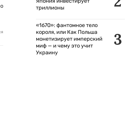
2
Япония инвестирует
но
триллионы
«1670»: фантомное тело
короля, или Как Польша
ся
3
монетизирует имперский
миф — и чему это учит
Украину