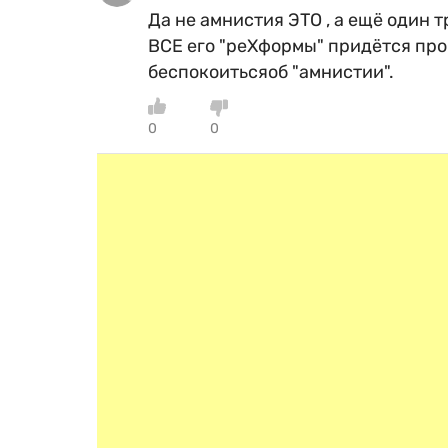
Да не амнистия ЭТО , а ещё один 
ВСЕ его "реХформы" придётся пров
беспокоитьсяоб "амнистии".
0
0