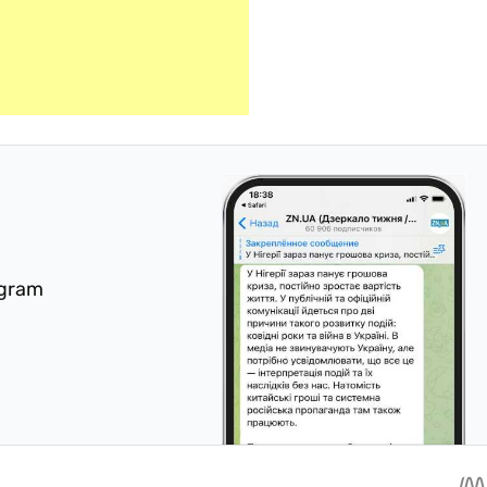
egram