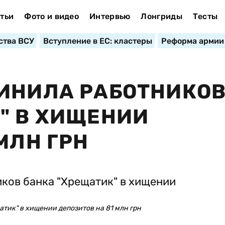
тьи
Фото и видео
Интервью
Лонгриды
Тесты
ства ВСУ
Вступление в ЕС: кластеры
Реформа армии
ВИНИЛА РАБОТНИКО
" В ХИЩЕНИИ
МЛН ГРН
тик" в хищении депозитов на 81 млн грн