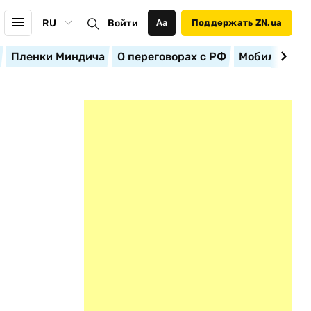
RU
Войти
Аа
Поддержать ZN.ua
Пленки Миндича
О переговорах с РФ
Мобилизация
В