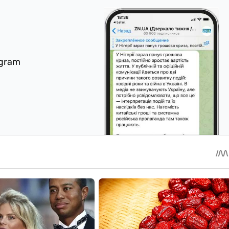
egram