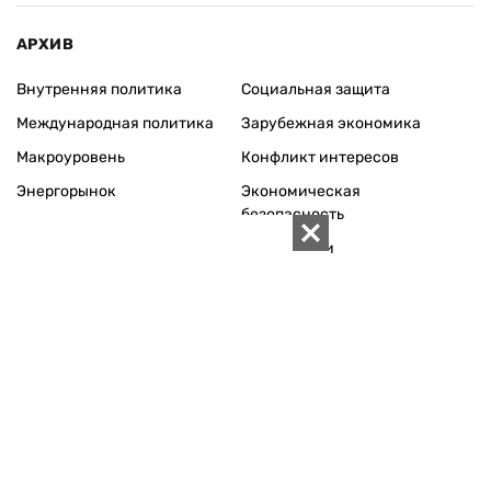
АРХИВ
Внутренняя политика
Социальная защита
Международная политика
Зарубежная экономика
Макроуровень
Конфликт интересов
Энергорынок
Экономическая
безопасность
Приватизация
Персоналии
Экономика регионов
Социум
Наука
История
Технологии
Круг семьи
Среда обитания
Туризм
Церковь
Собственность
Культура