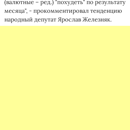
(валютные – ред.) "похудеть" по результату
месяца", - прокомментировал тенденцию
народный депутат Ярослав Железняк.