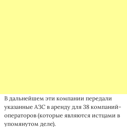
В дальнейшем эти компании передали
указанные АЗС в аренду для 38 компаний-
операторов (которые являются истцами в
упомянутом деле).