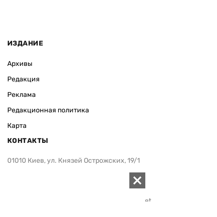
ИЗДАНИЕ
Архивы
Редакция
Реклама
Редакционная политика
Карта
КОНТАКТЫ
01010 Киев, ул. Князей Острожских, 19/1
Телефон редакции:
+380 (44) 280-04-85
Электронная почта редакции:
zn94@ukr.net
Электронная почта службы новостей:
editor@zn.ua