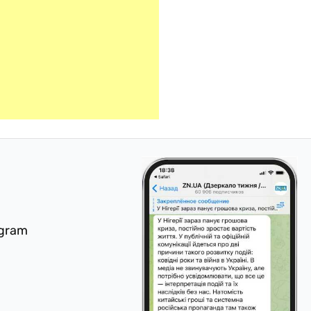
egram