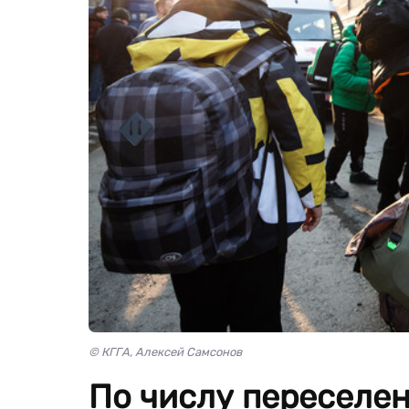
© КГГА, Алексей Самсонов
По числу переселе