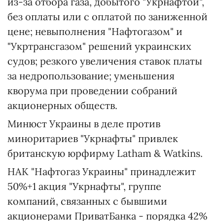
из-за отбора газа, добытого "Укрнафтой",
без оплаты или с оплатой по заниженной
цене; невыполнения "Нафтогазом" и
"Укртрансгазом" решений украинских
судов; резкого увеличения ставок платы
за недропользование; уменьшения
кворума при проведении собраний
акционерных обществ.
Минюст Украины в деле против
миноритариев "Укрнафты" привлек
британскую юрфирму Latham & Watkins.
НАК "Нафтогаз Украины" принадлежит
50%+1 акция "Укрнафты", группе
компаний, связанных с бывшими
акционерами ПриватБанка - порядка 42%