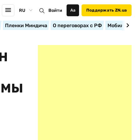
RU
Войти
Аа
Поддержать ZN.ua
Пленки Миндича
О переговорах с РФ
Мобилизация
Н
ЕМЫ