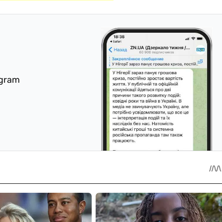
egram