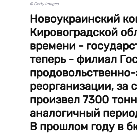
© Getty Images
Новоукраинский ко
Кировоградской обл
времени - государс
теперь - филиал Го
продовольственно-
реорганизации, за с
произвел 7300 тонн
аналогичный период
В прошлом году в б