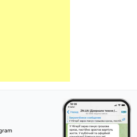
egram