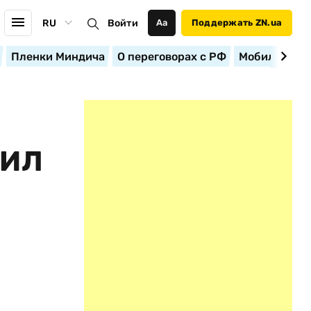
RU
Войти
Аа
Поддержать ZN.ua
Пленки Миндича
О переговорах с РФ
Мобилизация
ШИЛ