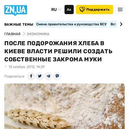
RU
Аа
Поддержать
Смена правительства и руководства ВСУ
Вступление
ВАЖНЫЕ ТЕМЫ
ГЛАВНАЯ
ЭКОНОМИКА
ПОСЛЕ ПОДОРОЖАНИЯ ХЛЕБА В
КИЕВЕ ВЛАСТИ РЕШИЛИ СОЗДАТЬ
СОБСТВЕННЫЕ ЗАКРОМА МУКИ
13 ноября, 2012, 14:29
Поделиться