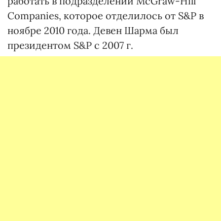
работать в подразделении McGraw-Hill
Companies, которое отделилось от S&P в
ноябре 2010 года. Девен Шарма был
президентом S&P с 2007 г.