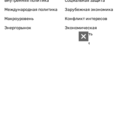
Внутренняя политика
Социальная защита
Международная политика
Зарубежная экономика
Макроуровень
Конфликт интересов
Энергорынок
Экономическая
безопасность
Приватизация
Персоналии
Экономика регионов
Социум
Наука
История
Технологии
Круг семьи
Среда обитания
Туризм
Церковь
Собственность
Культура
Использование материалов «ZN.UA» разрешается при
условии ссылки на «ZN.UA».
Для интернет-изданий обязательна прямая, открытая для