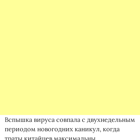
Вспышка вируса совпала с двухнедельным
периодом новогодних каникул, когда
траты китайцев максимальны.