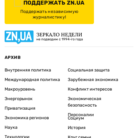
ПОДДЕРЖАТЬ ZN.UA
Поддержать независимую
журналистику!
ЗЕРКАЛО НЕДЕЛИ
не подводим с 1994-го года
АРХИВ
Внутренняя политика
Социальная защита
Международная политика
Зарубежная экономика
Макроуровень
Конфликт интересов
Энергорынок
Экономическая
безопасность
Приватизация
Персоналии
Экономика регионов
Социум
Наука
История
Технологии
Круг семьи