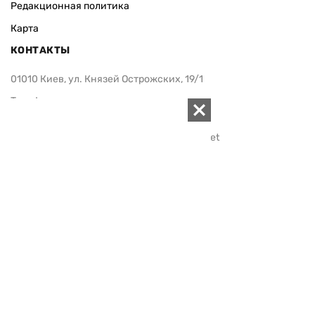
Редакционная политика
Карта
КОНТАКТЫ
01010 Киев, ул. Князей Острожских, 19/1
Телефон редакции:
+380 (44) 280-04-85
Электронная почта редакции:
zn94@ukr.net
Электронная почта службы новостей:
editor@zn.ua
СОЦСЕТИ
ПОДДЕРЖАТЬ ZN.UA
Поддержать независимую
журналистику!