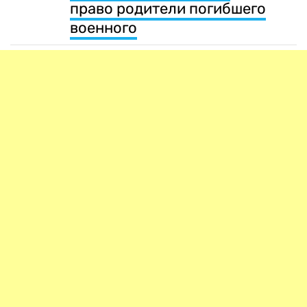
право родители погибшего
военного