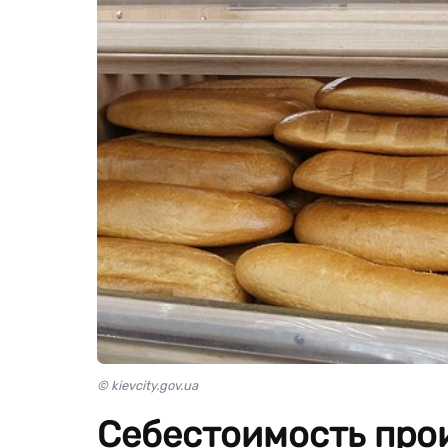
© kievcity.gov.ua
Себестоимость прои