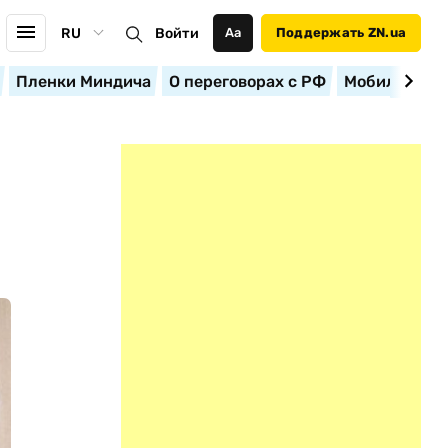
RU
Войти
Аа
Поддержать ZN.ua
Пленки Миндича
О переговорах с РФ
Мобилизация