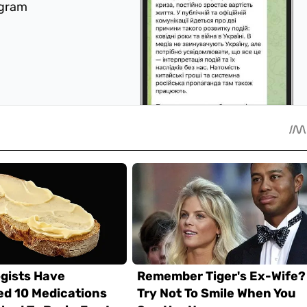
egram