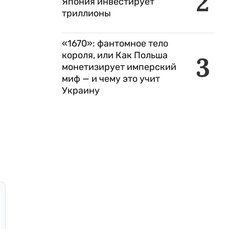
2
Япония инвестирует
триллионы
«1670»: фантомное тело
короля, или Как Польша
3
монетизирует имперский
миф — и чему это учит
Украину