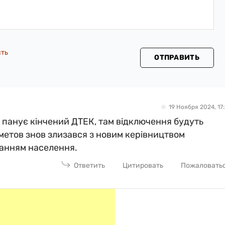
сть
ОТПРАВИТЬ
19 Ноября 2024, 17:
е панує кінчений ДТЕК, там відключення будуть
хметов знов злизався з новим керівництвом
ванням населення.
Ответить
Цитировать
Пожаловать