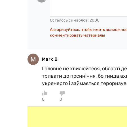
Осталось символов:
2000
Авторизуйтесь, чтобы иметь возможно
комментировать материалы
Mark B
Головне не хвилюйтеся, області д
тривати до посиніння, бо гнида а
укренерго і займається тероризу
0
0