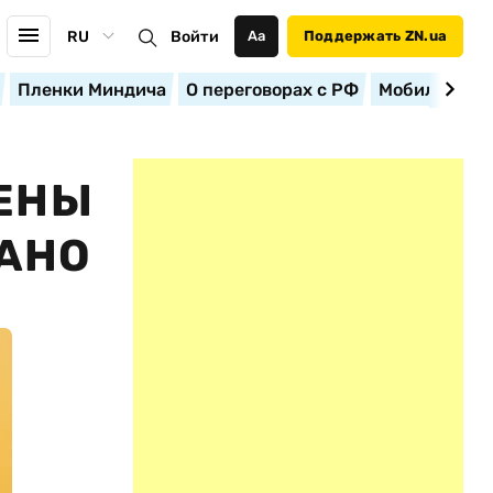
RU
Войти
Аа
Поддержать ZN.ua
Пленки Миндича
О переговорах с РФ
Мобилизация
НЕНЫ
РАНО