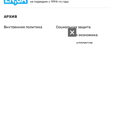
не подводим с 1994-го года
АРХИВ
Внутренняя политика
Социальная защита
Международная политика
Зарубежная экономика
Макроуровень
Конфликт интересов
Энергорынок
Экономическая
безопасность
Приватизация
Персоналии
Экономика регионов
Социум
Наука
История
Технологии
Круг семьи
Среда обитания
Туризм
Церковь
Собственность
Культура