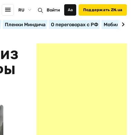
RU
Войти
Аа
Поддержать ZN.ua
Пленки Миндича
О переговорах с РФ
Мобилизация
 ИЗ
ФЫ