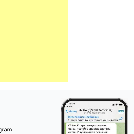
egram