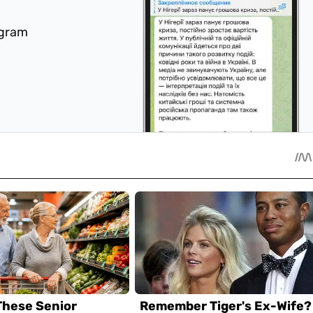
egram