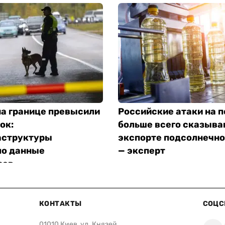
на границе превысили
Российские атаки на 
ок:
больше всего сказыва
структуры
экспорте подсолнечно
ло данные
— эксперт
ров
КОНТАКТЫ
СОЦС
01010 Киев, ул. Князей