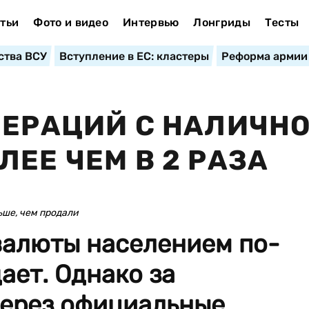
тьи
Фото и видео
Интервью
Лонгриды
Тесты
ства ВСУ
Вступление в ЕС: кластеры
Реформа армии
ПЕРАЦИЙ С НАЛИЧН
ЕЕ ЧЕМ В 2 РАЗА
ьше, чем продали
валюты населением по-
ает. Однако за
ерез официальные