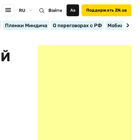
RU
Войти
Аа
Поддержать ZN.ua
Пленки Миндича
О переговорах с РФ
Мобилизация
ОЙ