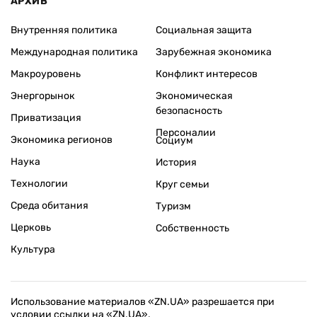
АРХИВ
Внутренняя политика
Социальная защита
Международная политика
Зарубежная экономика
Макроуровень
Конфликт интересов
Энергорынок
Экономическая
безопасность
Приватизация
Персоналии
Экономика регионов
Социум
Наука
История
Технологии
Круг семьи
Среда обитания
Туризм
Церковь
Собственность
Культура
Использование материалов «ZN.UA» разрешается при
условии ссылки на «ZN.UA».