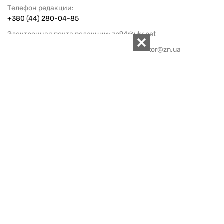
Телефон редакции:
+380 (44) 280-04-85
Электронная почта редакции:
zn94@ukr.net
Электронная почта службы новостей:
editor@zn.ua
СОЦСЕТИ
ПОДДЕРЖАТЬ ZN.UA
Поддержать независимую
журналистику!
ЗЕРКАЛО НЕДЕЛИ
не подводим с 1994-го года
АРХИВ