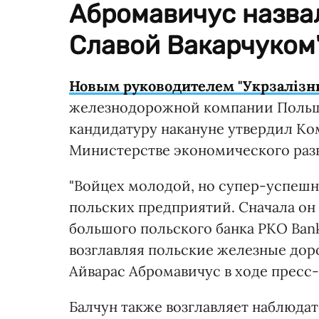
Абромавичус назвал
Славой Вакарчуком"
Новым руководителем "Укрзалізн
железнодорожной компании Польши
кандидатуру накануне утвердил Ко
Министерстве экономического разв
"Войцех молодой, но супер-успеш
польских предприятий. Сначала он
большого польского банка PKO Bank 
возглавляя польские железные доро
Айварас Абромавичус в ходе пресс-
Балчун также возглавляет наблюда