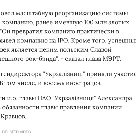
провел масштабную реорганизацию системы
л компанию, ранее имевшую 100 млн злотых
 "Он превратил компанию практически в
 вывел компанию на IPO. Кроме того, успешны
овек является неким польским Славой
ешного рок-бэнда", - сказал глава МЭРТ.
гендиректора "Укрзалізниці" приняли участи
В том числе, и восемь инострацев.
 и.о. главы ПАО "Укрзалізниця" Александра
ь обязанности главы правления компании
 Кравцов.
RELATED VIDEO