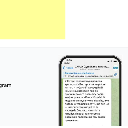
egram