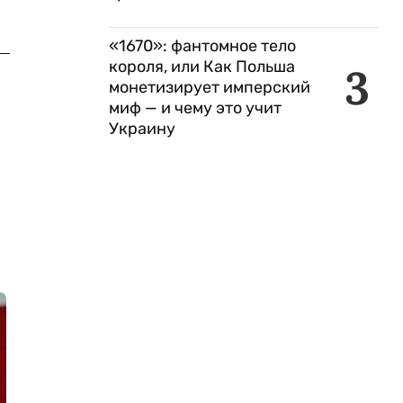
«1670»: фантомное тело
короля, или Как Польша
3
монетизирует имперский
миф — и чему это учит
Украину