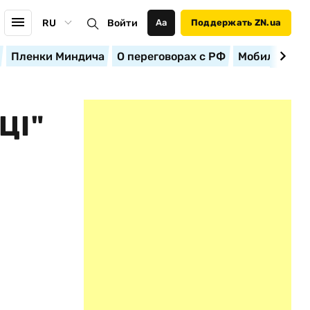
RU
Войти
Аа
Поддержать ZN.ua
Пленки Миндича
О переговорах с РФ
Мобилизация
ЦІ"