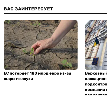
ВАС ЗАИНТЕРЕСУЕТ
ЕС потеряет 180 млрд евро из-за
Верховный С
жары и засухи
кассационн
подконтрол
компании по
подконтроль
«Хим-Трейд