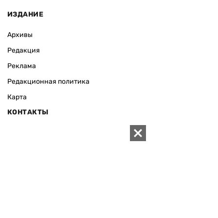
ИЗДАНИЕ
Архивы
Редакция
Реклама
Редакционная политика
Карта
КОНТАКТЫ
01010 Киев, ул. Князей Острожских, 19/1
Телефон редакции:
+380 (44) 280-04-85
Электронная почта редакции:
zn94@ukr.net
Электронная почта службы новостей:
editor@zn.ua
СОЦСЕТИ