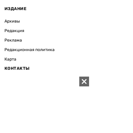
ИЗДАНИЕ
Архивы
Редакция
Реклама
Редакционная политика
Карта
КОНТАКТЫ
01010 Киев, ул. Князей Острожских, 19/1
Телефон редакции:
+380 (44) 280-04-85
Электронная почта редакции:
zn94@ukr.net
Электронная почта службы новостей:
editor@zn.ua
СОЦСЕТИ