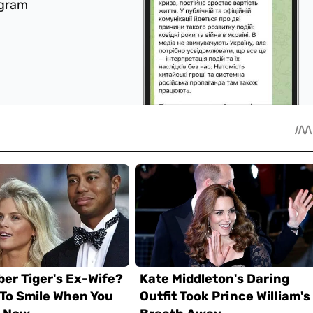
egram