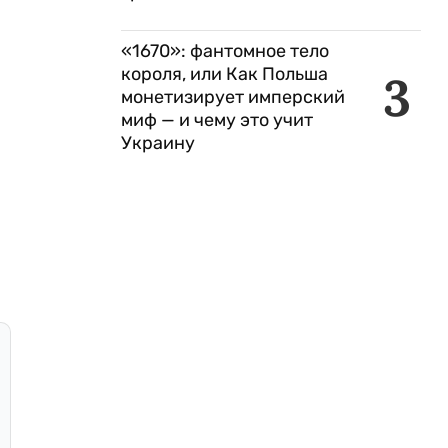
«1670»: фантомное тело
короля, или Как Польша
3
монетизирует имперский
миф — и чему это учит
Украину