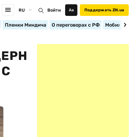
RU
Войти
Аа
Поддержать ZN.ua
Пленки Миндича
О переговорах с РФ
Мобилизация
ЦЕРН
 С