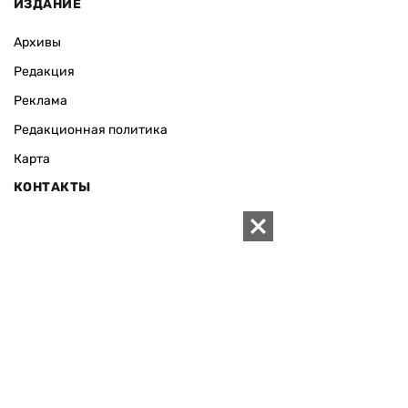
ИЗДАНИЕ
Архивы
Редакция
Реклама
Редакционная политика
Карта
КОНТАКТЫ
01010 Киев, ул. Князей Острожских, 19/1
Телефон редакции:
+380 (44) 280-04-85
Электронная почта редакции:
zn94@ukr.net
Электронная почта службы новостей:
editor@zn.ua
СОЦСЕТИ