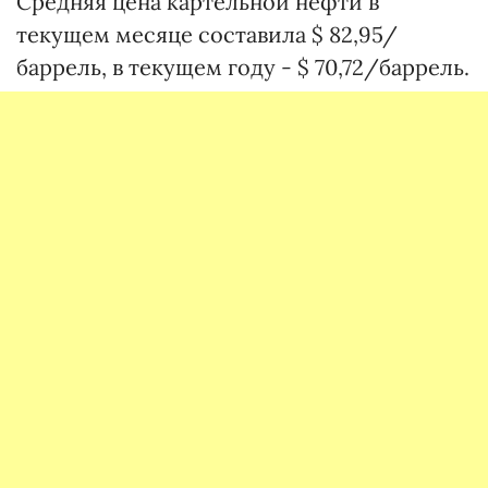
Средняя цена картельной нефти в
текущем месяце составила $ 82,95/
баррель, в текущем году - $ 70,72/баррель.