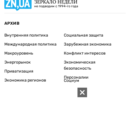
+380 (44) 280-04-85
Электронная почта редакции:
zn94@ukr.net
Электронная почта службы новостей:
editor@zn.ua
СОЦСЕТИ
ПОДДЕРЖАТЬ ZN.UA
Поддержать независимую
журналистику!
ЗЕРКАЛО НЕДЕЛИ
не подводим с 1994-го года
АРХИВ
Внутренняя политика
Социальная защита