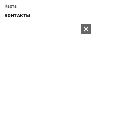
Карта
КОНТАКТЫ
01010 Киев, ул. Князей Острожских, 19/1
Телефон редакции:
+380 (44) 280-04-85
Электронная почта редакции:
zn94@ukr.net
Электронная почта службы новостей:
editor@zn.ua
СОЦСЕТИ
ПОДДЕРЖАТЬ ZN.UA
Поддержать независимую
журналистику!