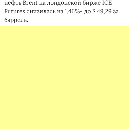
нефть Brent на лондонской бирже ICE
Futures снизилась на 1,46%- до $ 49,29 за
баррель.