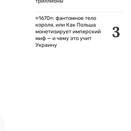
триллионы
«1670»: фантомное тело
короля, или Как Польша
3
монетизирует имперский
миф — и чему это учит
Украину