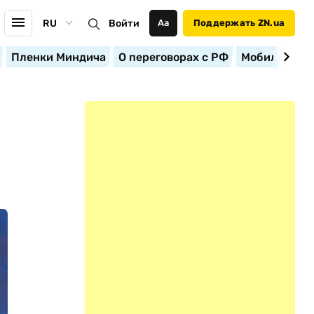
RU
Войти
Аа
Поддержать ZN.ua
Пленки Миндича
О переговорах с РФ
Мобилизация