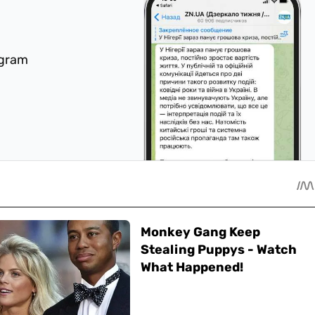
egram