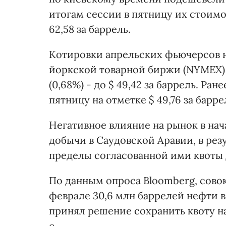
итогам сессии в пятницу их стоимос
62,58 за баррель.
Котировки апрельских фьючерсов н
йоркской товарной биржи (NYMEX) 
(0,68%) - до $ 49,42 за баррель. Ран
пятницу на отметке $ 49,76 за барр
Негативное влияние на рынок в на
добычи в Саудовской Аравии, в рез
пределы согласованной ими квоты 
По данным опроса Bloomberg, сово
феврале 30,6 млн баррелей нефти в
принял решение сохранить квоту на
с.