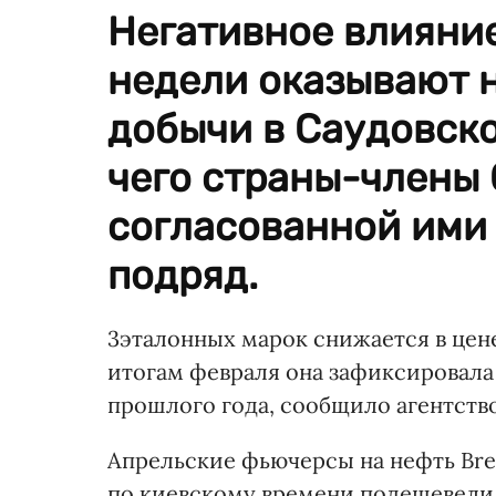
Негативное влияние
недели оказывают 
добычи в Саудовско
чего страны-члены
согласованной ими
подряд.
3эталонных марок снижается в цене 
итогам февраля она зафиксировала
прошлого года, сообщило агентство
Апрельские фьючерсы на нефть Bren
по киевскому времени подешевели на 