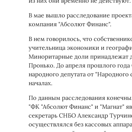
из них они временно не действуют.
В мае вышло расследование проек
компания "Абсолют Финанс".
В нем говорилось, что собственни
учительница экономики и географи
Миноритарные доли принадлежат 
Пронько. До апреля прошлого год
народного депутата от "Народного
началах.
По данным расследования конечны
"ФК "Абсолют Финанс" и "Магнат" я
секретарь СНБО Александр Турчино
осуществлялся без кассовых аппарат