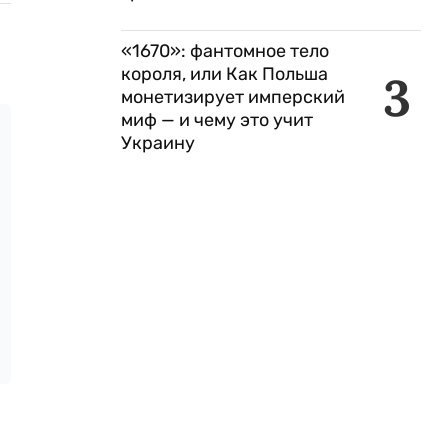
«1670»: фантомное тело
короля, или Как Польша
3
монетизирует имперский
миф — и чему это учит
Украину