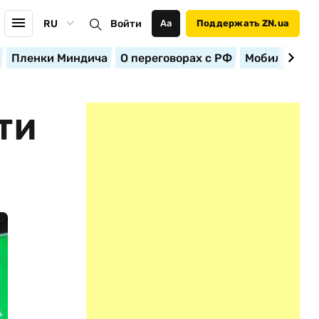
RU
Войти
Аа
Поддержать ZN.ua
Пленки Миндича
О переговорах с РФ
Мобилизация
ТИ