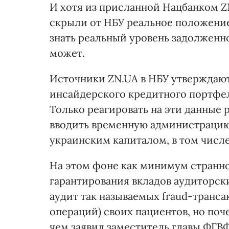
И хотя из присланной Нацбанком Z
скрыли от НБУ реальное положение
знать реальный уровень задолженн
может.
Источники ZN.UA в НБУ утверждают
инсайдерского кредитного портфел
Только реагировать на эти данные 
вводить временную администрацию 
украинским капиталом, в том числ
На этом фоне как минимум странн
гарантирования вкладов аудиторс
аудит так называемых fraud-транс
операций) своих пациентов, но поче
чем заявил заместитель главы ФГВ