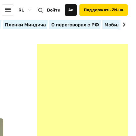
RU
Войти
Аа
Поддержать ZN.ua
Пленки Миндича
О переговорах с РФ
Мобилизация