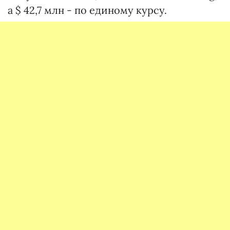
а $ 42,7 млн - по единому курсу.