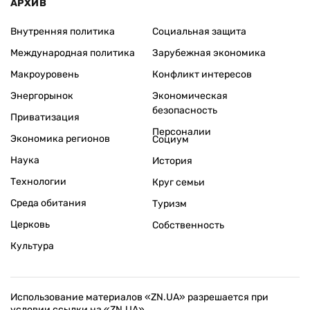
АРХИВ
Внутренняя политика
Социальная защита
Международная политика
Зарубежная экономика
Макроуровень
Конфликт интересов
Энергорынок
Экономическая
безопасность
Приватизация
Персоналии
Экономика регионов
Социум
Наука
История
Технологии
Круг семьи
Среда обитания
Туризм
Церковь
Собственность
Культура
Использование материалов «ZN.UA» разрешается при
условии ссылки на «ZN.UA».